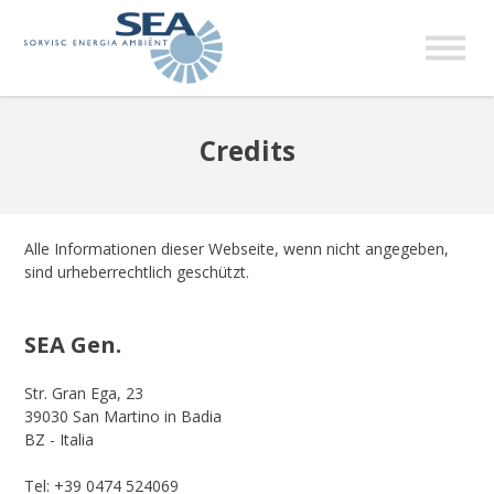
BÜRO
ASSISTENZ
+39
+39 0474
Genoss. SEA
Dienste
Stromverteilung
Stromverteilung
Stromverkauf
Stromverkauf
Wärmeenergie
Wärmeenergie
Schnelles Internet
Schnelles Internet
Online Dienste
Stromverteilung
Stromverteilung
Stromverkauf
Stromverkauf
Wärmeenergie
Wärmeenergie
Schnelles Internet
Schnelles Internet
0474
506088
Credits
524069
Alle Informationen dieser Webseite, wenn nicht angegeben,
sind urheberrechtlich geschützt.
Dokumente
Online
Rechnungen
SEA Gen.
FAQ
Links
Str. Gran Ega, 23
Sitemap
39030 San Martino in Badia
BZ - Italia
Tel: +39 0474 524069