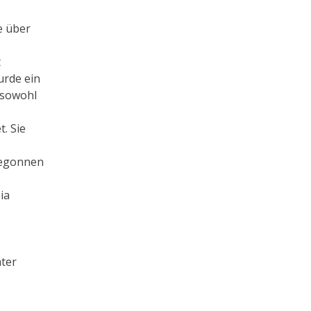
e über
t
urde ein
 sowohl
. Sie
begonnen
ia
mter