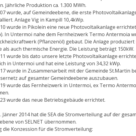
 Jährliche Produktion ca. 1.300 MWh.
007 wurde, auf Gemeindeebene, die erste Photovoltaikanlag
lliert. Anlage Vig in Kampill 10,4kWp.
010 wurde in Pikolein eine neue Photovoltaikanlage errichte
). In Untermoi nahe dem Fernheizwerk Termo Antermoia w
ckheizkraftwerk (Pflanzenöl) gebaut. Die Anlage produziert
he als auch thermische Energie. Die Leistung beträgt 150kW.
11 wurde bis dato unsere letzte Photovoltaikanlage errichtet
sich in Untermoi und hat eine Leistung von 34,32 kWp.
017 wurde in Zusammenarbeit mit der Gemeinde St.Martin 
asernetz auf gesamter Gemeindeebene auszubauen.
019 wurde das Fernheizwerk in Untermoi, ex Termo Antermo
men.
023 wurde das neue Betriebsgebäude errichtet.
1. Jänner 2014 hat die SEA die Stromverteilung auf der gesa
ebene von SELNET übernommen.
 die Konzession für die Stromverteilung: