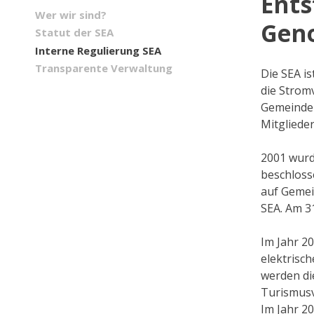
Ents
Wer wir sind?
Gen
Statut der SEA
Interne Regulierung SEA
Transparente Verwaltung
Die SEA i
die Strom
Gemeinde 
Mitgliede
2001 wurd
beschloss
auf Gemei
SEA. Am 31
Im Jahr 2
elektrisc
werden di
Turismusv
Im Jahr 2