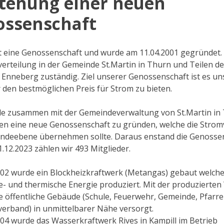
tehung einer neuen
ossenschaft
st eine Genossenschaft und wurde am 11.04.2001 gegründet. S
verteilung in der Gemeinde St.Martin in Thurn und Teilen de
Enneberg zuständig. Ziel unserer Genossenschaft ist es u
r den bestmöglichen Preis für Strom zu bieten.
e zusammen mit der Gemeindeverwaltung von St.Martin in
en eine neue Genossenschaft zu gründen, welche die Strom
ndeebene übernehmen sollte. Daraus enstand die Genosse
.12.2023 zählen wir 493 Mitglieder.
002 wurde ein Blockheizkraftwerk (Metangas) gebaut welch
he- und thermische Energie produziert. Mit der produzierte
e öffentliche Gebäude (Schule, Feuerwehr, Gemeinde, Pfarre
erband) in unmittelbarer Nähe versorgt.
004 wurde das Wasserkraftwerk Rives in Kampill im Betrieb