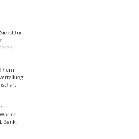
ie ist für
r
nseren
 Thurn
verteilung
nschaft
er
n Wärme
i, Bank,