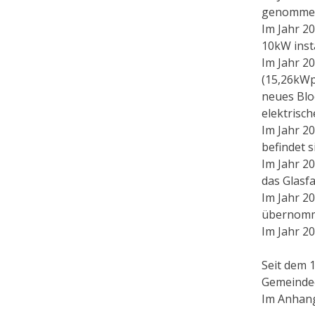
genommen.
Im Jahr 2
10kW insta
Im Jahr 2
(15,26kWp
neues Blo
elektrisc
Im Jahr 20
befindet 
Im Jahr 2
das Glasf
Im Jahr 2
übernom
Im Jahr 2
Seit dem 
Gemeinde
Im Anhang