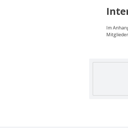
Inte
Im Anhang
Mitgliede