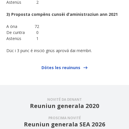
Astenüs 2
3) Proposta compëns cunsëi d’aministraziun ann 2021
A öna 72
De cuntra 0
Astenüs 1
Düc i 3 punc é insciö gnüs aprová dai mëmbri.
Dötes les reuinuns
NOVITÉ DA DENANT
Reuniun generala 2020
PROSCIMA NOVITÉ
Reuniun generala SEA 2026